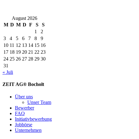
August 2026
M
D
M
D
F
S
S
1
2
3
4
5
6
7
8
9
10
11
12
13
14
15
16
17
18
19
20
21
22
23
24
25
26
27
28
29
30
31
« Juli
ZEIT AG® Bocholt
Über uns
Unser Team
Bewerber
FAQ
Initiativbewerbung
Jobbörse
Unternehmen