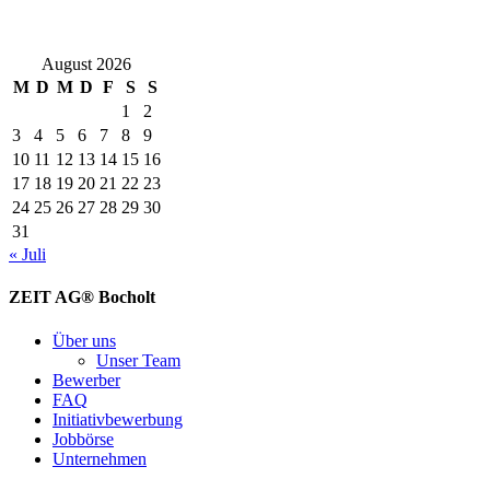
August 2026
M
D
M
D
F
S
S
1
2
3
4
5
6
7
8
9
10
11
12
13
14
15
16
17
18
19
20
21
22
23
24
25
26
27
28
29
30
31
« Juli
ZEIT AG® Bocholt
Über uns
Unser Team
Bewerber
FAQ
Initiativbewerbung
Jobbörse
Unternehmen